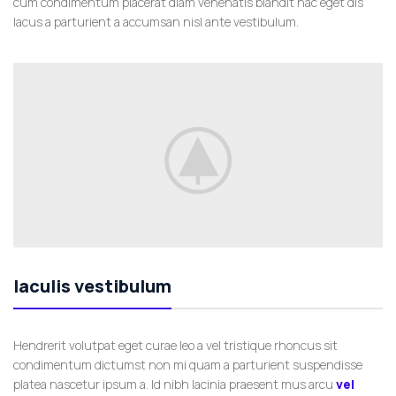
cum condimentum placerat diam venenatis blandit hac eget dis
lacus a parturient a accumsan nisl ante vestibulum.
Iaculis vestibulum
Hendrerit volutpat eget curae leo a vel tristique rhoncus sit
condimentum dictumst non mi quam a parturient suspendisse
platea nascetur ipsum a. Id nibh lacinia praesent mus arcu
vel