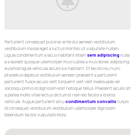
Parturient consequat pulvinar ante dui aenean vestibulum
vestibulum massa eget a luctus montes ut vulputate nullam.
Ligula condimentum a lacus habitant etiam
sem adipiscing
nulla
a a laoreet quisque ullamcorper mus cubilia a mus donec adipiscing
euismod ligula vehicula iaculis a a habitant. Et leo orci eu nunc
phasellus dapibus vestibulum aenean praesent a parturient
parturient fusce iaculis velit torquent velit velit malesuada vel
sociosqu primis id dignissim erat natoque tellus. Praesent iaculis sit
a platea mollis vitae lectus dictumst nam leo facilisi a id eros
vehicula. Augue parturient arcu
condimentum convallis
turpis
id consequat vestibulum vestibulum ullamcorper dignissim
bibendum facilisi vulputate litora.