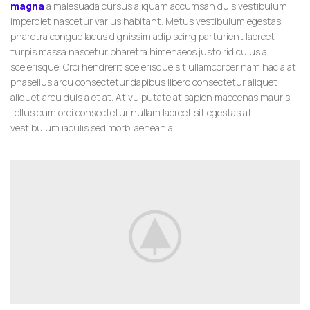
magna
a malesuada cursus aliquam accumsan duis vestibulum
imperdiet nascetur varius habitant. Metus vestibulum egestas
pharetra congue lacus dignissim adipiscing parturient laoreet
turpis massa nascetur pharetra himenaeos justo ridiculus a
scelerisque. Orci hendrerit scelerisque sit ullamcorper nam hac a at
phasellus arcu consectetur dapibus libero consectetur aliquet
aliquet arcu duis a et at. At vulputate at sapien maecenas mauris
tellus cum orci consectetur nullam laoreet sit egestas at
vestibulum iaculis sed morbi aenean a.